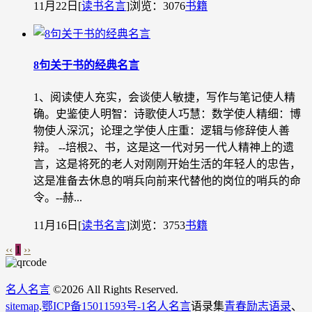
11月22日
[
读书名言
]
浏览：3076
书籍
8句关于书的经典名言
1、阅读使人充实，会谈使人敏捷，写作与笔记使人精
确。史鉴使人明智：诗歌使人巧慧：数学使人精细：博
物使人深沉；论理之学使人庄重：逻辑与修辞使人善
辩。 --培根2、书，这是这一代对另一代人精神上的遗
言，这是将死的老人对刚刚开始生活的年轻人的忠告，
这是准备去休息的哨兵向前来代替他的岗位的哨兵的命
令。--赫...
11月16日
[
读书名言
]
浏览：3753
书籍
‹‹
1
››
名人名言
©
2026 All Rights Reserved.
sitemap
.
鄂ICP备15011593号-1
名人名言
语录集
青春励志语录
、