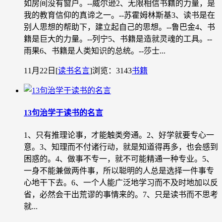
如房间没有窗户。--威尔逊2、无限相信书籍的力量，是
我的教育信仰的真谛之一。--苏霍姆林斯基3、读书是在
别人思想的帮助下，建立起自己的思想。--鲁巴金4、书
籍是巨大的力量。--列宁5、书籍是造就灵魂的工具。--
雨果6、书籍是人类知识的总统。--莎士...
11月22日
[
读书名言
]
浏览：3143
书籍
13句治学于读书的名言
1、只有推理论事，才能触类旁通。2、好学就要专心一
意。3、知理而不付诸行动，就是知道得再多，也会感到
困惑的。4、做事不专一，就不可能精通一种专业。5、
一身不能兼做两件事，所以聪明的人总是选择一件事专
心地干下去。6、一个人能广泛地学习而不及时地加以反
省，必然会干出荒谬的事情来的。7、只是读书而不思考
就...