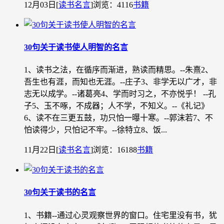
12月03日
[
读书名言
]
浏览：4116
书籍
30句关于读书使人明智的名言
1、读书之法，在循序而渐进，熟读而精思。--朱熹2、
吾生也有涯，而知也无涯。--庄子3、非学无以广才，非
志无以成学。--诸葛亮4、学而时习之，不亦悦乎！ --孔
子5、玉不啄，不成器；人不学，不知义。--《礼记》
6、读不在三更五鼓，功只怕一曝十寒。--郭沫若7、不
怕读得少，只怕记不牢。--徐特立8、饭...
11月22日
[
读书名言
]
浏览：16188
书籍
30句关于读书的名言
1、书籍--通过心灵观察世界的窗口。住宅里没有书，犹