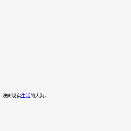
，驶向现实
生活
的大海。