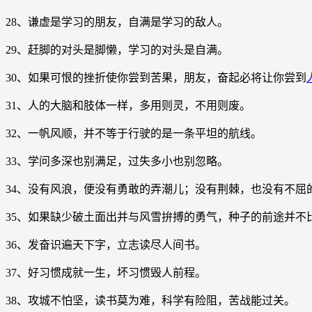
28、谦虚是学习的朋友，自满是学习的敌人。
29、赶脚的对头是脚懒，学习的对头是自满。
30、如果可恨的挫折使你尝到苦果，朋友，奋起必将让你尝到
31、人的大脑和肢体一样，多用则灵，不用则废。
32、一帆风顺，并不等于行驶的是一条平坦的航线。
33、学问多深也别满足，过失多小也别忽略。
34、没有风浪，便没有勇敢的弄潮儿；没有荆棘，也没有不屈
35、如果缺少破土面出并与风雪拚搏的勇气，种子的前途并不
36、发奋识遍天下字，立志读尽人间书。
37、好习惯成就一生，坏习惯毁人前程。
38、攻城不怕坚，读书莫为难，科学有险阻，苦战能过关。