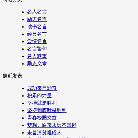
名人名言
励志名言
读书名言
经典名言
爱情名言
名言警句
名人轶事
励志文章
最近发表
成功来自勤奋
积累的力量
坚持就是胜利
坚持到底就是胜利
青春校园文章
梦想，原来永远不嫌迟
未曾清贫难成人