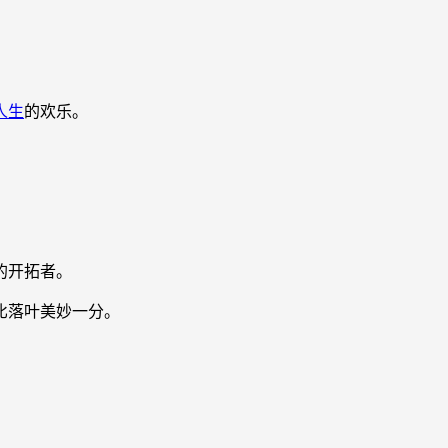
人生
的欢乐。
的开拓者。
比落叶美妙一分。