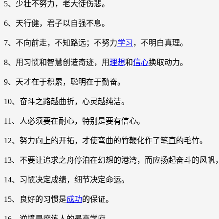
5、少壮不努力，老大徒伤悲。
6、天行健，君子以自强不息。
7、不向前走，不知路远；不努力
学习
，不明白真理。
8、用习惯和智慧创造奇迹，用
理想
和
信心
换取动力。
9、天才在于积累，聪明在于勤奋。
10、奋斗之路越曲折，心灵越纯洁。
11、人必须要在耐心，特别是要有信心。
12、努力向上的开拓，才使弯曲的竹鞭化作了笔直的毛竹。
13、不要让追求之舟停泊在幻想的港湾，而应扬起奋斗的风帆
14、习惯决定成绩，细节决定命运。
15、良好的习惯是
成功
的保证。
16、逆境是磨练人的最高学府。