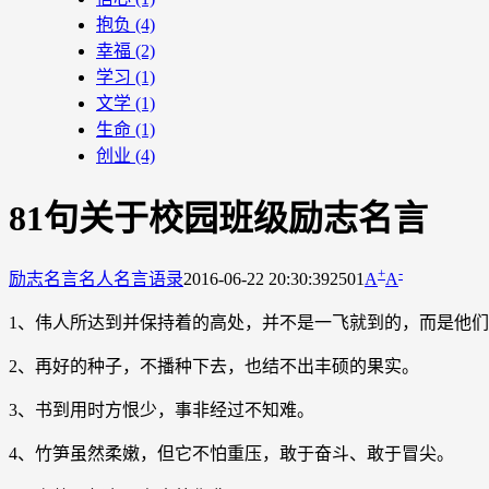
抱负
(4)
幸福
(2)
学习
(1)
文学
(1)
生命
(1)
创业
(4)
81句关于校园班级励志名言
+
-
励志名言
名人名言语录
2016-06-22 20:30:39
2501
A
A
1、伟人所达到并保持着的高处，并不是一飞就到的，而是他
2、再好的种子，不播种下去，也结不出丰硕的果实。
3、书到用时方恨少，事非经过不知难。
4、竹笋虽然柔嫩，但它不怕重压，敢于奋斗、敢于冒尖。