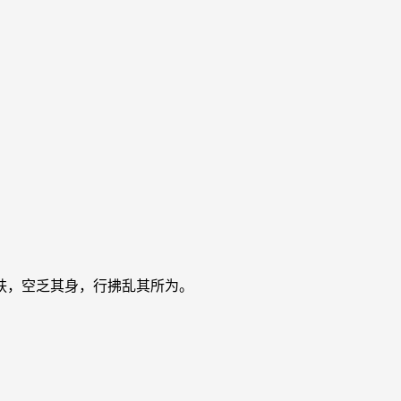
肤，空乏其身，行拂乱其所为。