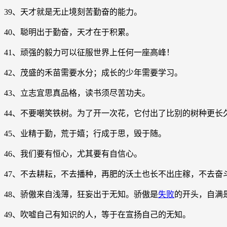
39、天才就是无止境刻苦勤奋的能力。
40、聪明出于勤奋，天才在于积累。
41、顽强的毅力可以征服世界上任何一座高峰！
42、茂盛的禾苗需要水分；成长的少年需要学习。
43、立志宜思真品格，读书须尽苦功夫。
44、不要嘲笑铁树。为了开一次花，它付出了比别的树种更长
45、业精于勤，荒于嬉；行成于思，毁于随。
46、我们要有恒心，尤其要有自信心。
47、不去耕耘，不去播种，再肥的沃土也长不出庄稼，不去奋
48、骄傲来自浅薄，狂妄出于无知。骄傲是
失败
的开头，自满
49、吹嘘自己有知识的人，等于在宣扬自己的无知。