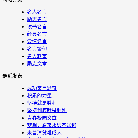
名人名言
励志名言
读书名言
经典名言
爱情名言
名言警句
名人轶事
励志文章
最近发表
成功来自勤奋
积累的力量
坚持就是胜利
坚持到底就是胜利
青春校园文章
梦想，原来永远不嫌迟
未曾清贫难成人