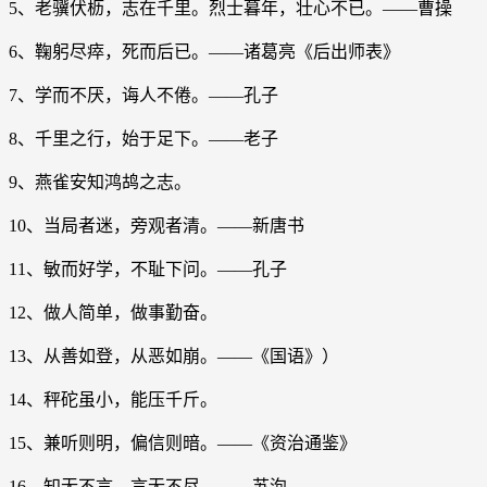
5、老骥伏枥，志在千里。烈士暮年，壮心不已。——曹操
6、鞠躬尽瘁，死而后已。——诸葛亮《后出师表》
7、学而不厌，诲人不倦。——孔子
8、千里之行，始于足下。——老子
9、燕雀安知鸿鸪之志。
10、当局者迷，旁观者清。——新唐书
11、敏而好学，不耻下问。——孔子
12、做人简单，做事勤奋。
13、从善如登，从恶如崩。——《国语》）
14、秤砣虽小，能压千斤。
15、兼听则明，偏信则暗。——《资治通鉴》
16、知无不言，言无不尽。——苏洵