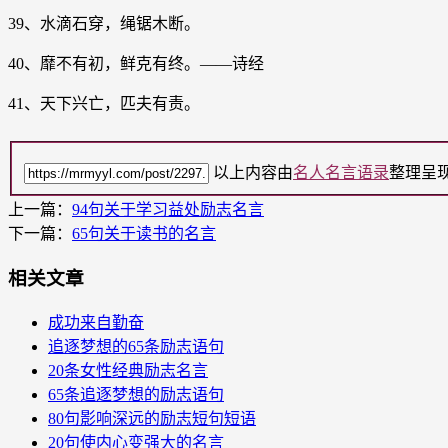
39、水滴石穿，绳锯木断。
40、靡不有初，鲜克有终。——诗经
41、天下兴亡，匹夫有责。
以上内容由
名人名言语录
整理呈
上一篇：
94句关于学习益处励志名言
下一篇：
65句关于读书的名言
相关文章
成功来自勤奋
追逐梦想的65条励志语句
20条女性经典励志名言
65条追逐梦想的励志语句
80句影响深远的励志短句短语
20句使内心变强大的名言