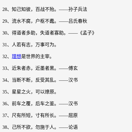
28、知己知彼，百战不殆。——孙子兵法
29、流水不腐，户枢不蠹。——吕氏春秋
30、得道者多助，失道者寡助。——《孟子》
31、人若有志，万事可为。
32、
理想
是世界的主宰。
33、近朱者赤，近墨者黑。——傅玄
34、当断不断，反受其乱。——汉书
35、星星之火，可以燎原。
36、前车之覆，后车之鉴。——汉书
37、尺有所短，寸有所长。——屈原
38、己所不欲，勿施于人。——论语