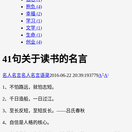
抱负
(4)
幸福
(2)
学习
(1)
文学
(1)
生命
(1)
创业
(4)
41句关于读书的名言
+
-
名人名言
名人名言语录
2016-06-22 20:39:19
3779
A
A
1、不怕路远，就怕志短。
2、千日造船，一日过江。
3、至长反短，至短反长。——吕氏春秋
4、自信是人格的核心。