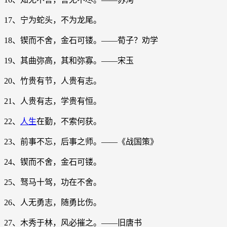
17、宁为蛇头，不为龙尾。
18、锲而不舍，金石可镂。——荀子？劝学
19、其曲弥高，其和弥寡。——宋玉
20、竹贵有节，人贵有志。
21、人贵有志，学贵有恒。
22、
人生
在勤，不索何获。
23、前事不忘，后事之师。——《战国策》
24、锲而不舍，金石可镂。
25、驽马十驾，功在不舍。
26、人无勇志，随勇比伤。
27、木秀于林，风必摧之。——旧唐书