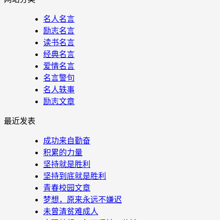
名人名言
励志名言
读书名言
经典名言
爱情名言
名言警句
名人轶事
励志文章
最近发表
成功来自勤奋
积累的力量
坚持就是胜利
坚持到底就是胜利
青春校园文章
梦想，原来永远不嫌迟
未曾清贫难成人