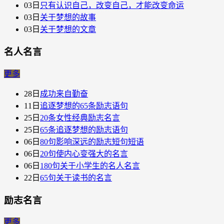
03日
只有认识自己，改变自己，才能改变命运
03日
关于梦想的故事
03日
关于梦想的文章
名人名言
更多
28日
成功来自勤奋
11日
追逐梦想的65条励志语句
25日
20条女性经典励志名言
25日
65条追逐梦想的励志语句
06日
80句影响深远的励志短句短语
06日
20句使内心变强大的名言
06日
180句关于小学生的名人名言
22日
65句关于读书的名言
励志名言
更多