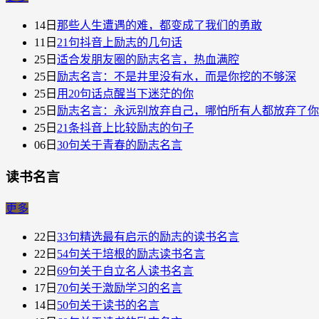
14日
那些人生遭遇的难，都变成了我们的勇敢
11日
21句抖音上励志的几句话
25日
适合发朋友圈的励志名言，热血满腔
25日
励志名言：不是井里没有水，而是你挖的不够深
25日
用20句话点醒当下迷茫的你
25日
励志名言：永远别放弃自己，哪怕所有人都放弃了你
25日
21条抖音上比较励志的句子
06日
30句关于青春的励志名言
读书名言
更多
22日
33句精选最有启示的励志的读书名言
22日
54句关于培根的励志读书名言
22日
69句关于自立名人读书名言
17日
70句关于激励学习的名言
14日
50句关于读书的名言