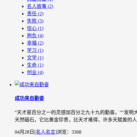
名人故事
(2)
责任
(2)
失败
(3)
信心
(1)
抱负
(4)
幸福
(2)
学习
(1)
文学
(1)
生命
(1)
创业
(4)
成功来自勤奋
“天才是百分之一的灵感加百分之九十九的勤奋。”“发
天然磁石，它比黄金珍贵，比天才难得，许多天赋差的人
04月28日
[
名人名言
]
浏览：3368