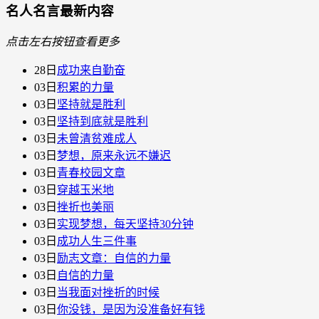
名人名言最新内容
点击左右按钮查看更多
28日
成功来自勤奋
03日
积累的力量
03日
坚持就是胜利
03日
坚持到底就是胜利
03日
未曾清贫难成人
03日
梦想，原来永远不嫌迟
03日
青春校园文章
03日
穿越玉米地
03日
挫折也美丽
03日
实现梦想，每天坚持30分钟
03日
成功人生三件事
03日
励志文章：自信的力量
03日
自信的力量
03日
当我面对挫折的时候
03日
你没钱，是因为没准备好有钱