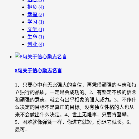
抱负
(4)
幸福
(2)
学习
(1)
文学
(1)
生命
(1)
创业
(4)
8句关于信心励志名言
1、只要心中有无比强大的自信，再凭借顽强的斗志和特
立独行的品质，一定是会成功的。2、有坚定不移的信念
和顽强的意志，就会有出乎相象的强大威力。3、不作什
么决定的目标不是真正的目标。没有独立性格的人也从
来不会做出什么决定。4、世上无难事，只要肯登攀。
5、困难就像弹簧一样，你进它就短，你退它就长。6、
最可...