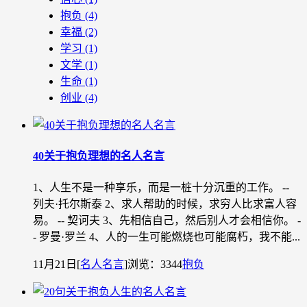
抱负
(4)
幸福
(2)
学习
(1)
文学
(1)
生命
(1)
创业
(4)
40关于抱负理想的名人名言
1、人生不是一种享乐，而是一桩十分沉重的工作。 --
列夫·托尔斯泰 2、求人帮助的时候，求穷人比求富人容
易。 -- 契诃夫 3、先相信自己，然后别人才会相信你。 -
- 罗曼·罗兰 4、人的一生可能燃烧也可能腐朽，我不能...
11月21日
[
名人名言
]
浏览：3344
抱负