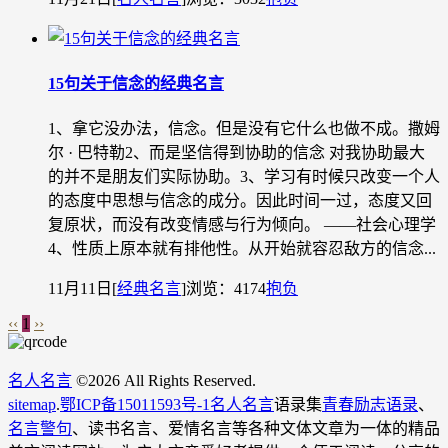
15句关于信念的经典名言
1、拿它没办法，信念。但是没有它什么也做不成。撒姆
尔 · 巴特勒2、而是坚信得到协助的信念 对我协助最大
的并不是朋友们实际协助。3、学习有时候只改变一个人
的态度中思想与信念的成分。因此时间一过，态度又回
复原状，而没有改变情感与行为倾向。 ——社会心理学
4、性质上原本就有排他性。从开始就容忍敌方的信念...
11月11日
[
经典名言
]
浏览：4174
抱负
‹‹
1
››
名人名言
©
2026 All Rights Reserved.
sitemap
.
鄂ICP备15011593号-1
名人名言
语录集
青春励志语录
、
名言警句
、读书名言、爱情名言等各种文体文章为一体的精品