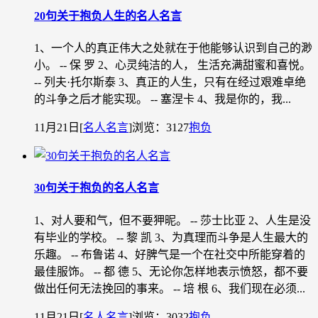
20句关于抱负人生的名人名言
1、一个人的真正伟大之处就在于他能够认识到自己的渺
小。 -- 保 罗 2、心灵纯洁的人， 生活充满甜蜜和喜悦。
-- 列夫·托尔斯泰 3、真正的人生，只有在经过艰难卓绝
的斗争之后才能实现。 -- 塞涅卡 4、我是你的，我...
11月21日
[
名人名言
]
浏览：3127
抱负
30句关于抱负的名人名言
1、对人要和气，但不要狎昵。 -- 莎士比亚 2、人生是没
有毕业的学校。 -- 黎 凯 3、为真理而斗争是人生最大的
乐趣。 -- 布鲁诺 4、好脾气是一个在社交中所能穿着的
最佳服饰。 -- 都 德 5、无论你怎样地表示愤怒，都不要
做出任何无法挽回的事来。 -- 培 根 6、我们现在必须...
11月21日
[
名人名言
]
浏览：3032
抱负