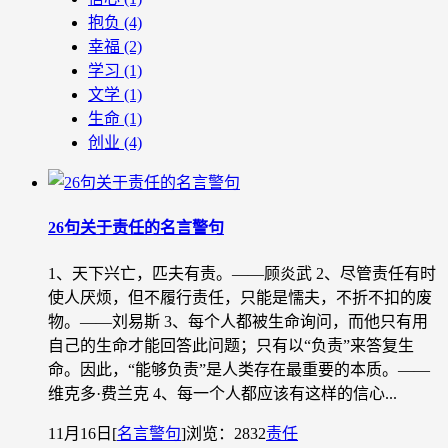
抱负
(4)
幸福
(2)
学习
(1)
文学
(1)
生命
(1)
创业
(4)
26句关于责任的名言警句
1、天下兴亡，匹夫有责。——顾炎武 2、尽管责任有时
使人厌烦，但不履行责任，只能是懦夫，不折不扣的废
物。——刘易斯 3、每个人都被生命询问，而他只有用
自己的生命才能回答此问题；只有以“负责”来答复生
命。因此，“能够负责”是人类存在最重要的本质。——
维克多·费兰克 4、每一个人都应该有这样的信心...
11月16日
[
名言警句
]
浏览：2832
责任