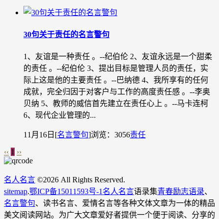
30句关于责任的名言警句
1、友谊是一种责任 。--纪伯伦 2、友谊永远是一个甜柔
的责任 。--纪伯伦 3、提出目标是管理人员的责任，实
际上这是他的主要责任 。--巴纳德 4、我所享有的任何
成就，完全归因于对客户与工作的高度责任感 。--李奥
贝纳 5、教师的威信首先建立在责任心上 。--马卡连柯
6、现代企业管理的...
11月16日
[
名言警句
]
浏览：3056
责任
‹‹
1
››
名人名言
©
2026 All Rights Reserved.
sitemap
.
鄂ICP备15011593号-1
名人名言
语录集
青春励志语录
、
名言警句
、读书名言、爱情名言等各种文体文章为一体的精品
美文阅读网站。为广大文章爱好者提供一个便于阅读、分享的