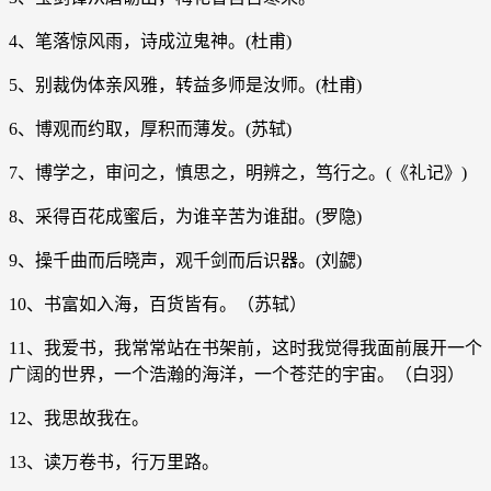
4、笔落惊风雨，诗成泣鬼神。(杜甫)
5、别裁伪体亲风雅，转益多师是汝师。(杜甫)
6、博观而约取，厚积而薄发。(苏轼)
7、博学之，审问之，慎思之，明辨之，笃行之。(《礼记》)
8、采得百花成蜜后，为谁辛苦为谁甜。(罗隐)
9、操千曲而后晓声，观千剑而后识器。(刘勰)
10、书富如入海，百货皆有。（苏轼）
11、我爱书，我常常站在书架前，这时我觉得我面前展开一个
广阔的世界，一个浩瀚的海洋，一个苍茫的宇宙。（白羽）
12、我思故我在。
13、读万卷书，行万里路。