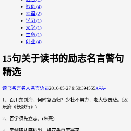
抱负
(4)
幸福
(2)
学习
(1)
文学
(1)
生命
(1)
创业
(4)
15句关于读书的励志名言警句
精选
+
-
读书名言
名人名言语录
2016-05-27 9:50:39
4555
A
A
1、百川东到海，何时复西归？少壮不努力，老大徒伤悲。(汉
乐府《长歌行》)
2、百学须先立志。(朱熹)
3、宝剑锋从磨砺出，梅花香自苦寒来。