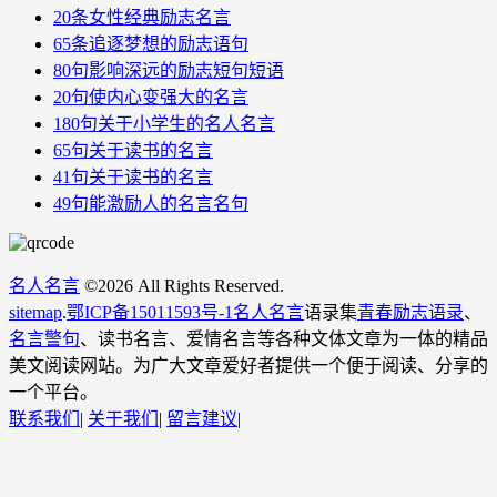
20条女性经典励志名言
65条追逐梦想的励志语句
80句影响深远的励志短句短语
20句使内心变强大的名言
180句关于小学生的名人名言
65句关于读书的名言
41句关于读书的名言
49句能激励人的名言名句
名人名言
©
2026 All Rights Reserved.
sitemap
.
鄂ICP备15011593号-1
名人名言
语录集
青春励志语录
、
名言警句
、读书名言、爱情名言等各种文体文章为一体的精品
美文阅读网站。为广大文章爱好者提供一个便于阅读、分享的
一个平台。
联系我们
|
关于我们
|
留言建议
|