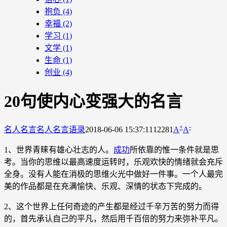
抱负
(4)
幸福
(2)
学习
(1)
文学
(1)
生命
(1)
创业
(4)
20句使内心变强大的名言
+
-
名人名言
名人名言语录
2018-06-06 15:37:11
12281
A
A
1、世界青睐有雄心壮志的人。
成功
所依靠的惟一条件就是思
考。当你的思维以最高速度运转时，乐观欢快的情绪就会充斥
全身。没有人能在消极的思维火光中做好一件事。一个人最完
美的作品都是在充满愉快、乐观、深情的状态下完成的。
2、这个世界上任何奇迹的产生都是经过千辛万苦的努力而得
的，首先承认自己的平凡，然后用千百倍的努力来弥补平凡。